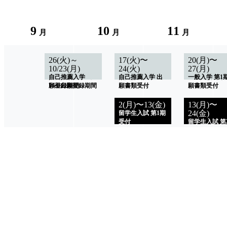
9
10
11
月
月
月
11(月)～
26(火)～
2(月)〜6(金)
17(火)〜
1(水)〜25(
20(月)〜
10/5(木)
10/23(月)
24(火)
27(月)
推薦入学 出願書
一般入学 第1
推薦入学 Web出
自己推薦入学
類受付
自己推薦入学 出
Web出願登録
一般入学 第1
願登録期間
Web出願登録期間
願書類受付
願書類受付
2(月)〜13(金)
13(月)〜
24(金)
留学生入試 第1期
受付
留学生入試 第
受付