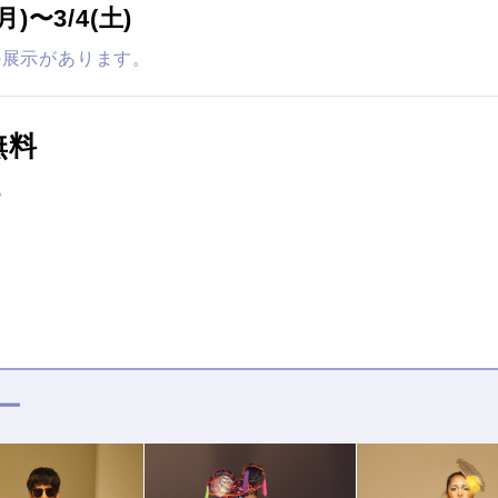
(月)〜3/4(土)
の展示があります。
無料
。
ー