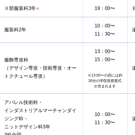
Ⅱ部服装科3年
19：00〜
※
10：00〜
服装科2年
11：30〜
13：00〜
15：00〜
服飾専攻科
（デザイン専攻・技術専攻・オー
※13:00〜の回には約
トクチュール専攻）
30分の学院長授賞式
が含まれます
アパレル技術科・
インダストリアルマーチャンダイ
10：00〜
ジング科・
11：30〜
ニットデザイン科3年
3科合同