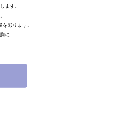
開します。
す。
場を彩ります。
を胸に