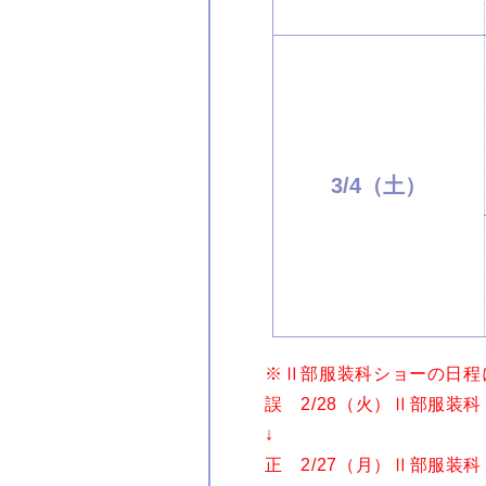
3/4（土）
※Ⅱ部服装科ショーの日程
誤 2/28（火）Ⅱ部服装科
↓
正 2/27（月）Ⅱ部服装科