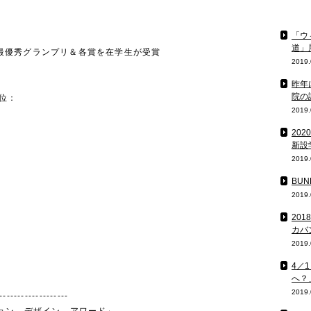
「ウ
道」
 2007で最優秀グランプリ＆各賞を在学生が受賞
2019.
昨年
院の
1位：
2019.
20
新設
2019.
BU
2019.
20
カバ
2019.
4／
へ？
2019.
-------------------
ョン デザイン アワード」。