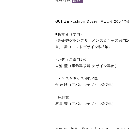
2007.11.28
GUNZE Fashion Design Award
■受賞者（学内）
○最優秀グランプリ・メンズ＆キッズ部門
重川 舞（ニットデザイン科2年）
○レディス部門1位
吉池 薫（服飾専攻科 デザイン専攻）
○メンズ＆キッズ部門2位
金 志映（アパレルデザイン科2年）
○特別賞
石原 亮（アパレルデザイン科2年）
-------------------------------------------------
今年で２年目を迎える「グンゼ ファッシ