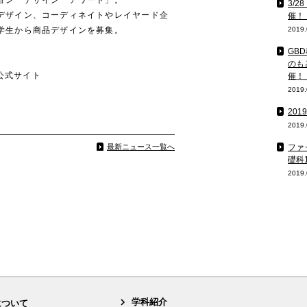
3/
デザイン、コーディネイトやレイヤード企
催！
学生から商品デザインを募集。
2019.
GB
のも
07 公式サイト
催！
2019.
20
2019.
ファ
最新ニュース一覧へ
礎科
2019.
学科紹介
について