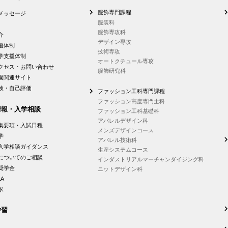
服飾専門課程
メッセージ
服装科
服飾専攻科
介
デザイン専攻
援体制
技術専攻
学支援体制
オートクチュール専攻
クセス・お問い合わせ
服飾研究科
園関連サイト
検・自己評価
ファッション工科専門課程
ファッション高度専門士科
情報・入学相談
ファッション工科基礎科
アパレルデザイン科
集要項・入試日程
メンズデザインコース
学
アパレル技術科
入学相談ガイダンス
生産システムコース
についてのご相談
インダストリアルマーチャンダイジング科
奨学金
ニットデザイン科
A
求
学習