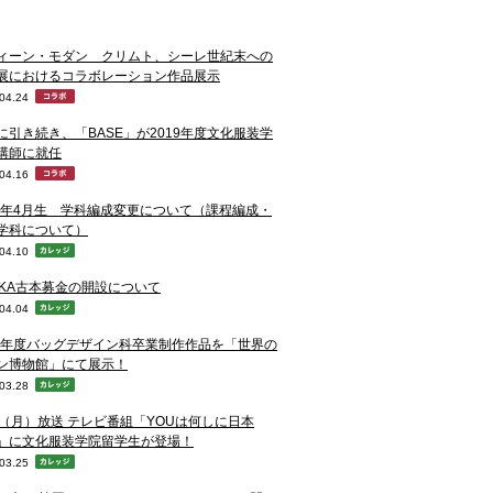
ィーン・モダン クリムト、シーレ世紀末への
展におけるコラボレーション作品展示
04.24
に引き続き、「BASE」が2019年度文化服装学
講師に就任
04.16
20年4月生 学科編成変更について（課程編成・
学科について）
04.10
NKA古本募金の開設について
04.04
18年度バッグデザイン科卒業制作作品を「世界の
ン博物館」にて展示！
03.28
1（月）放送 テレビ番組「YOUは何しに日本
」に文化服装学院留学生が登場！
03.25