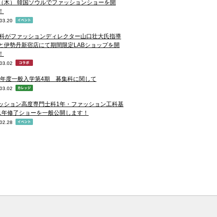
28（木） 韓国ソウルでファッションショーを開
！
03.20
D科がファッションディレクター山口壮大氏指導
と伊勢丹新宿店にて期間限定LABショップを開
！
03.02
19年度一般入学第4期 募集科に関して
03.02
ッション高度専門士科1年・ファッション工科基
1年修了ショーを一般公開します！
02.28