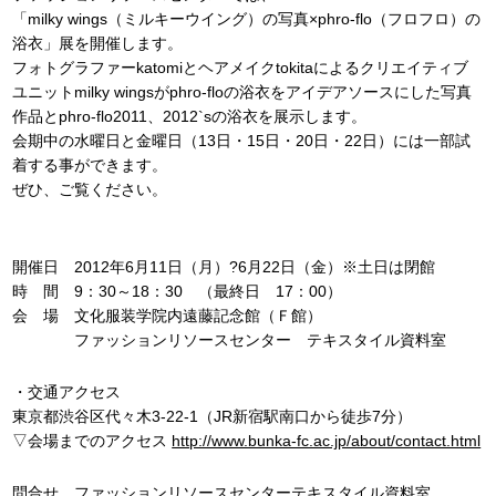
「milky wings（ミルキーウイング）の写真×phro-flo（フロフロ）の
浴衣」展を開催します。
フォトグラファーkatomiとヘアメイクtokitaによるクリエイティブ
ユニットmilky wingsがphro-floの浴衣をアイデアソースにした写真
作品とphro-flo2011、2012`sの浴衣を展示します。
会期中の水曜日と金曜日（13日・15日・20日・22日）には一部試
着する事ができます。
ぜひ、ご覧ください。
開催日 2012年6月11日（月）?6月22日（金）※土日は閉館
時 間 9：30～18：30 （最終日 17：00）
会 場 文化服装学院内遠藤記念館（Ｆ館）
ファッションリソースセンター テキスタイル資料室
・交通アクセス
東京都渋谷区代々木3-22-1（JR新宿駅南口から徒歩7分）
▽会場までのアクセス
http://www.bunka-fc.ac.jp/about/contact.html
問合せ ファッションリソースセンターテキスタイル資料室