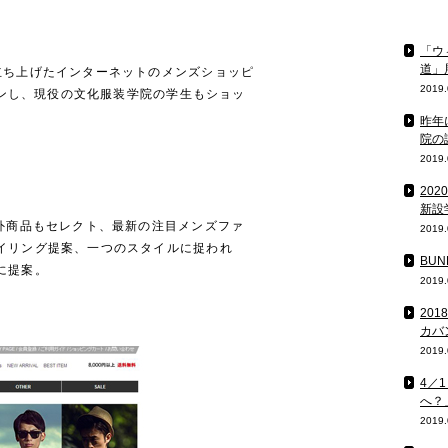
「ウ
道」
立ち上げたインターネットのメンズショッピ
2019.
ープンし、現役の文化服装学院の学生もショッ
。
昨年
院の
2019.
20
新設
海外商品もセレクト、最新の注目メンズファ
2019.
イリング提案、一つのスタイルに捉われ
BU
に提案。
2019.
20
カバ
2019.
4／
へ？
2019.