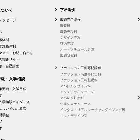
学科紹介
について
服飾専門課程
メッセージ
服装科
服飾専攻科
介
デザイン専攻
援体制
技術専攻
学支援体制
オートクチュール専攻
クセス・お問い合わせ
服飾研究科
園関連サイト
検・自己評価
ファッション工科専門課程
ファッション高度専門士科
情報・入学相談
ファッション工科基礎科
アパレルデザイン科
集要項・入試日程
メンズデザインコース
学
アパレル技術科
入学相談ガイダンス
生産システムコース
についてのご相談
インダストリアルマーチャンダイジング科
奨学金
ニットデザイン科
A
求