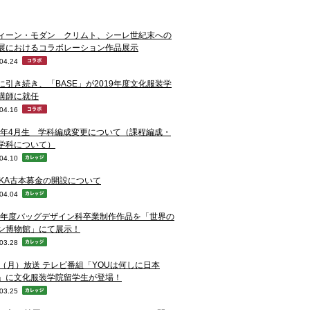
ィーン・モダン クリムト、シーレ世紀末への
展におけるコラボレーション作品展示
04.24
に引き続き、「BASE」が2019年度文化服装学
講師に就任
04.16
20年4月生 学科編成変更について（課程編成・
学科について）
04.10
NKA古本募金の開設について
04.04
18年度バッグデザイン科卒業制作作品を「世界の
ン博物館」にて展示！
03.28
1（月）放送 テレビ番組「YOUは何しに日本
」に文化服装学院留学生が登場！
03.25