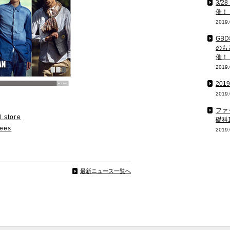
3/
催！
2019.
GB
のも
催！
2019.
20
2019.
ファ
.store
礎科
rees
2019.
最新ニュース一覧へ