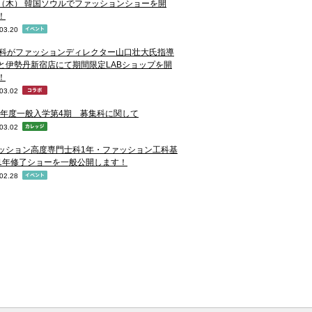
28（木） 韓国ソウルでファッションショーを開
！
03.20
D科がファッションディレクター山口壮大氏指導
と伊勢丹新宿店にて期間限定LABショップを開
！
03.02
19年度一般入学第4期 募集科に関して
03.02
ッション高度専門士科1年・ファッション工科基
1年修了ショーを一般公開します！
02.28