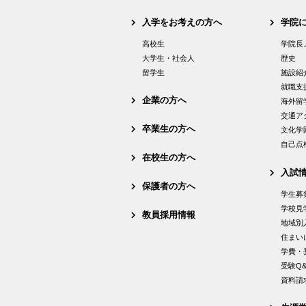
入学をお考えの方へ
学院
高校生
学院長
大学生・社会人
歴史
留学生
施設紹
就職支
企業の方へ
海外留
交通ア
卒業生の方へ
文化学
自己点
在校生の方へ
入試
保護者の方へ
学生募
学校見
教員採用情報
地域別
住まい
学費・
受験Q&
資料請