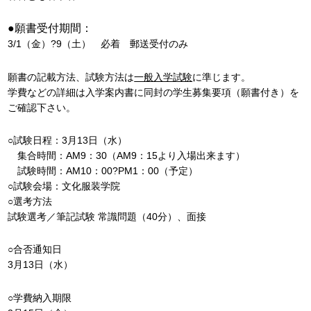
●願書受付期間：
3/1（金）?9（土） 必着 郵送受付のみ
願書の記載方法、試験方法は
一般入学試験
に準じます。
学費などの詳細は入学案内書に同封の学生募集要項（願書付き）を
ご確認下さい。
○試験日程：3月13日（水）
集合時間：AM9：30（AM9：15より入場出来ます）
試験時間：AM10：00?PM1：00（予定）
○試験会場：文化服装学院
○選考方法
試験選考／筆記試験 常識問題（40分）、面接
○合否通知日
3月13日（水）
○学費納入期限