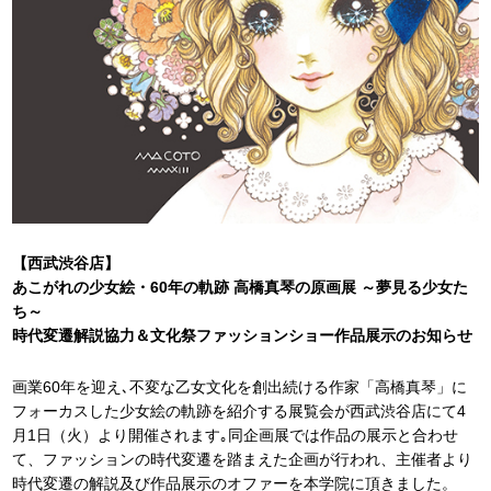
【西武渋谷店】
あこがれの少女絵・60年の軌跡 高橋真琴の原画展 ～夢見る少女た
ち～
時代変遷解説協力＆文化祭ファッションショー作品展示のお知らせ
画業60年を迎え､不変な乙女文化を創出続ける作家「高橋真琴」に
フォーカスした少女絵の軌跡を紹介する展覧会が西武渋谷店にて4
月1日（火）より開催されます｡同企画展では作品の展示と合わせ
て、ファッションの時代変遷を踏まえた企画が行われ、主催者より
時代変遷の解説及び作品展示のオファーを本学院に頂きました。