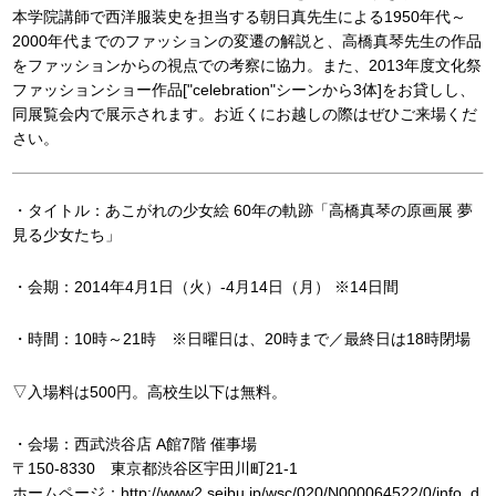
本学院講師で西洋服装史を担当する朝日真先生による1950年代～
2000年代までのファッションの変遷の解説と、高橋真琴先生の作品
をファッションからの視点での考察に協力。また、2013年度文化祭
ファッションショー作品["celebration"シーンから3体]をお貸しし、
同展覧会内で展示されます。お近くにお越しの際はぜひご来場くだ
さい。
・タイトル：あこがれの少女絵 60年の軌跡「高橋真琴の原画展 夢
見る少女たち」
・会期：2014年4月1日（火）-4月14日（月） ※14日間
・時間：10時～21時 ※日曜日は、20時まで／最終日は18時閉場
▽入場料は500円。高校生以下は無料。
・会場：西武渋谷店 A館7階 催事場
〒150-8330 東京都渋谷区宇田川町21-1
ホームページ：
http://www2.seibu.jp/wsc/020/N000064522/0/info_d