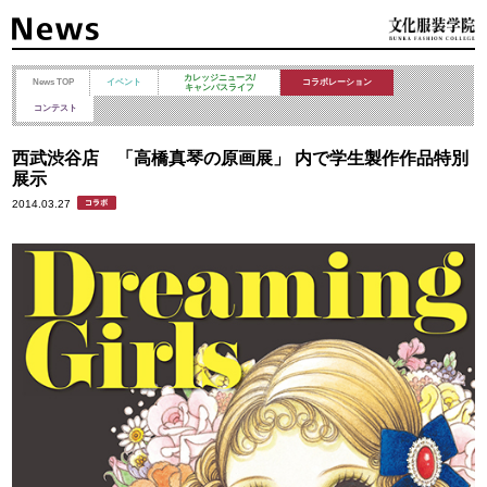
カレッジニュース/
News TOP
イベント
コラボレーション
キャンパスライフ
コンテスト
西武渋谷店 「高橋真琴の原画展」 内で学生製作作品特別
展示
2014.03.27