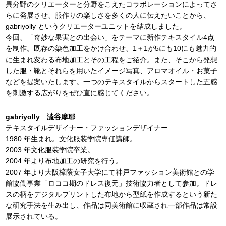
異分野のクリエーターと分野をこえたコラボレーションによってさ
らに発展させ、服作りの楽しさを多くの人に伝えたいことから、
gabriyolly というクリエーターユニットを結成しました。
今回、「奇妙な果実との出会い」をテーマに新作テキスタイル4点
を制作。既存の染色加工をかけ合わせ、1＋1が5にも10にも魅力的
に生まれ変わる布地加工とその工程をご紹介。また、そこから発想
した服・靴とそれらを用いたイメージ写真、アロマオイル・お菓子
などを提案いたします。一つのテキスタイルからスタートした五感
を刺激する広がりをぜひ直に感じてください。
gabriyolly 澁谷摩耶
テキスタイルデザイナー・ファッションデザイナー
1980 年生まれ。文化服装学院専任講師。
2003 年文化服装学院卒業。
2004 年より布地加工の研究を行う。
2007 年より大阪樟蔭女子大学にて神戸ファッション美術館との学
館協働事業「ロココ期のドレス復元」技術協力者として参加。ドレ
スの柄をデジタルプリントした布地から型紙を作成するという新た
な研究手法を生み出し、作品は同美術館に収蔵され一部作品は常設
展示されている。