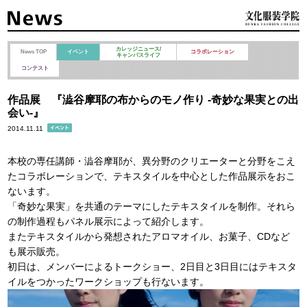
カレッジニュース/
News TOP
イベント
コラボレーション
キャンパスライフ
コンテスト
作品展 『澁谷摩耶の布からのモノ作り -奇妙な果実との出
会い-』
2014.11.11
本校の専任講師・澁谷摩耶が、異分野のクリエーターと分野をこえ
たコラボレーションで、テキスタイルを中心とした作品展示をおこ
ないます。
「奇妙な果実」を共通のテーマにしたテキスタイルを制作。それら
の制作過程もパネル展示によって紹介します。
またテキスタイルから発想されたアロマオイル、お菓子、CDなど
も展示販売。
初日は、メンバーによるトークショー、2日目と3日目にはテキスタ
イルをつかったワークショップも行ないます。