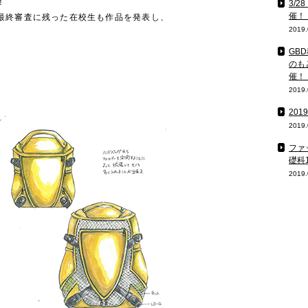
！
3/
催！
最終審査に残った在校生も作品を発表し、
2019.
GB
のも
催！
2019.
20
2019.
ファ
礎科
2019.