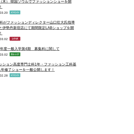
28（木） 韓国ソウルでファッションショーを開
！
03.20
D科がファッションディレクター山口壮大氏指導
と伊勢丹新宿店にて期間限定LABショップを開
！
03.02
19年度一般入学第4期 募集科に関して
03.02
ッション高度専門士科1年・ファッション工科基
1年修了ショーを一般公開します！
02.28