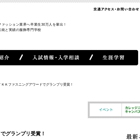
ファッション業界へ卒業生30万人を輩出！
伝統と実績の服飾専門学校
回ＹＫＫファスニングアワードでグランプリ受賞！
ドでグランプリ受賞！