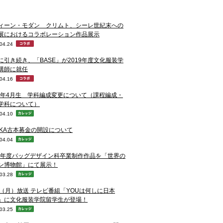
ィーン・モダン クリムト、シーレ世紀末への
展におけるコラボレーション作品展示
04.24
に引き続き、「BASE」が2019年度文化服装学
講師に就任
04.16
20年4月生 学科編成変更について（課程編成・
学科について）
04.10
NKA古本募金の開設について
04.04
18年度バッグデザイン科卒業制作作品を「世界の
ン博物館」にて展示！
03.28
1（月）放送 テレビ番組「YOUは何しに日本
」に文化服装学院留学生が登場！
03.25