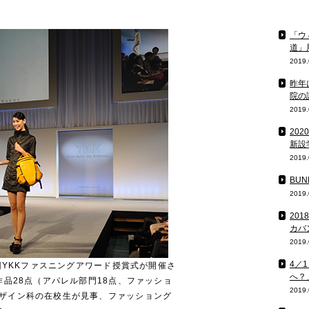
「ウ
道」
2019.
昨年
院の
2019.
20
新設
2019.
BU
2019.
20
カバ
2019.
4／
5回YKKファスニングアワード授賞式が開催さ
へ？
作品28点（アパレル部門18点、ファッショ
2019.
デザイン科の在校生が見事、ファッショング