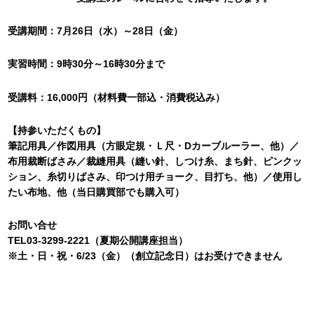
受講期間：7月26日（水）～28日（金）
実習時間：9時30分～16時30分まで
受講料：16,000円（材料費一部込・消費税込み）
【持参いただくもの】
筆記用具／作図用具（方眼定規・Ｌ尺・Dカーブルーラー、他）／
布用裁断ばさみ／裁縫用具（縫い針、しつけ糸、まち針、ピンクッ
ション、糸切りばさみ、印つけ用チョーク、目打ち、他）／使用し
たい布地、他（当日購買部でも購入可）
お問い合せ
TEL03-3299-2221（夏期公開講座担当）
※土・日・祝・6/23（金）（創立記念日）はお受けできません