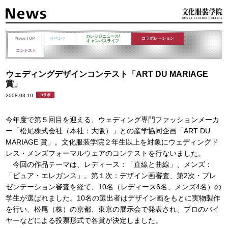
カレッジニュース/
News TOP
イベント
コラボレーション
キャンパスライフ
コンテスト
ウェディングデザインコンテスト「ART DU MARIAGE
賞」
2008.03.10
今年度で第５回目を迎える、ウェディング専門ファッションメーカ
ー「松尾株式会社（本社：大阪）」との産学協同企画「ART DU
MARIAGE 賞」。文化服装学院２年生以上を対象にウェディングド
レス・メンズフォーマルウェアのコンテストを行ないました。
今回の作品テーマは、レディース：「直線と曲線」、メンズ：
「ピュア・エレガンス」。第１次：デザイン画審査、第2次・プレ
ゼンテーション審査を経て、10名（レディース6名、メンズ4名）の
学生が選ばれました。10名の選出者はデザイン画をもとに実物製作
を行い、松尾（株）の京都、東京の展示会で発表され、プロのバイ
ヤーなどによる投票形式で各賞が決定しました。