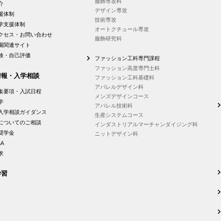
服飾専攻科
介
デザイン専攻
援体制
技術専攻
学支援体制
オートクチュール専攻
クセス・お問い合わせ
服飾研究科
園関連サイト
検・自己評価
ファッション工科専門課程
ファッション高度専門士科
情報・入学相談
ファッション工科基礎科
アパレルデザイン科
集要項・入試日程
メンズデザインコース
学
アパレル技術科
入学相談ガイダンス
生産システムコース
についてのご相談
インダストリアルマーチャンダイジング科
奨学金
ニットデザイン科
A
求
学習