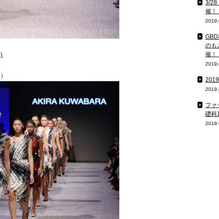
3/
催！
2019.
GB
のも
催！
)
2019.
業）
20
2019.
ファ
礎科
2019.