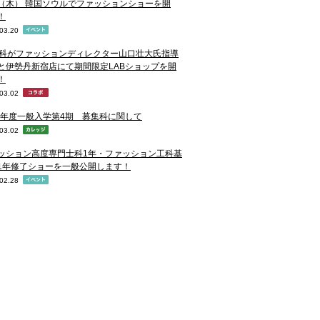
28（木） 韓国ソウルでファッションショーを開
！
03.20
D科がファッションディレクター山口壮大氏指導
と伊勢丹新宿店にて期間限定LABショップを開
！
03.02
19年度一般入学第4期 募集科に関して
03.02
ッション高度専門士科1年・ファッション工科基
1年修了ショーを一般公開します！
02.28