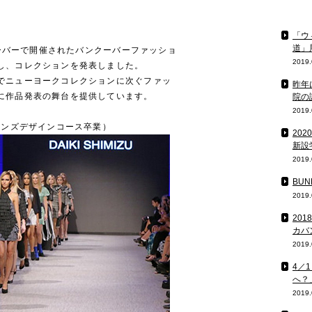
「ウ
道」
クーバーで開催されたバンクーバーファッショ
2019.
し、コレクションを発表しました。
でニューヨークコレクションに次ぐファッ
昨年
に作品発表の舞台を提供しています。
院の
2019.
メンズデザインコース卒業）
20
新設
2019.
BU
2019.
20
カバ
2019.
4／
へ？
2019.