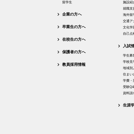
留学生
施設紹
就職支
企業の方へ
海外留
交通ア
卒業生の方へ
文化学
自己点
在校生の方へ
入試
保護者の方へ
学生募
学校見
教員採用情報
地域別
住まい
学費・
受験Q&
資料請
生涯