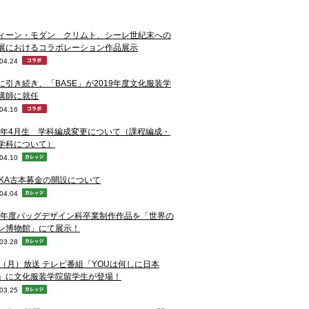
ィーン・モダン クリムト、シーレ世紀末への
展におけるコラボレーション作品展示
04.24
に引き続き、「BASE」が2019年度文化服装学
講師に就任
04.16
20年4月生 学科編成変更について（課程編成・
学科について）
04.10
NKA古本募金の開設について
04.04
18年度バッグデザイン科卒業制作作品を「世界の
ン博物館」にて展示！
03.28
1（月）放送 テレビ番組「YOUは何しに日本
」に文化服装学院留学生が登場！
03.25