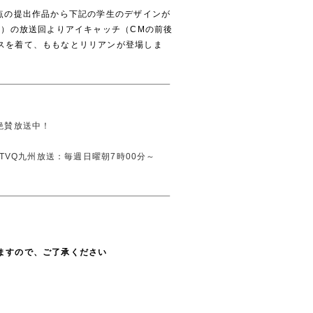
5点の提出作品から下記の学生のデザインが
土）の放送回よりアイキャッチ（CMの前後
スを着て、ももなとリリアンが登場しま
絶賛放送中！
 TVQ九州放送：毎週日曜朝7時00分～
ますので、ご了承ください