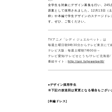
全学生を対象にデザイン募集を行い、24
原案として採用されました。12月13日（
枠）や本編で学生デザインのステージドレ
す。ぜひ、ご覧ください。
TVアニメ「レディ ジュエルペット」は
毎週土曜日朝9時30分からテレビ東京にて
テレビ大阪：毎週土曜朝7時00分～
テレビ愛知/テレビせとうち/テレビ北海道/
番組サイト：
http://ani.tv/jewelpet6/
●デザイン採用学生
※下記の放送回は変更となる場合もござい
[本編ドレス]