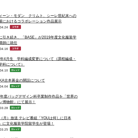
ィーン・モダン クリムト、シーレ世紀末への
展におけるコラボレーション作品展示
04.24
に引き続き、「BASE」が2019年度文化服装学
講師に就任
04.16
20年4月生 学科編成変更について（課程編成・
学科について）
04.10
NKA古本募金の開設について
04.04
18年度バッグデザイン科卒業制作作品を「世界の
ン博物館」にて展示！
03.28
1（月）放送 テレビ番組「YOUは何しに日本
」に文化服装学院留学生が登場！
03.25