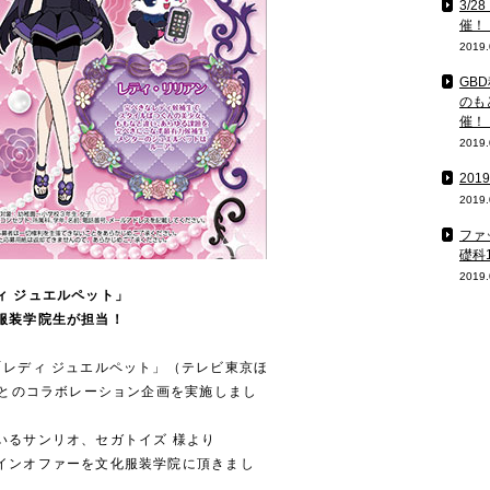
3/
催！
2019.
GB
のも
催！
2019.
20
2019.
ファ
礎科
2019.
ィ ジュエルペット」
服装学院生が担当！
「レディ ジュエルペット」（テレビ東京ほ
）とのコラボレーション企画を実施しまし
いるサンリオ、セガトイズ 様より
インオファーを文化服装学院に頂きまし