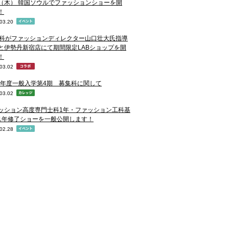
28（木） 韓国ソウルでファッションショーを開
！
03.20
D科がファッションディレクター山口壮大氏指導
と伊勢丹新宿店にて期間限定LABショップを開
！
03.02
19年度一般入学第4期 募集科に関して
03.02
ッション高度専門士科1年・ファッション工科基
1年修了ショーを一般公開します！
02.28