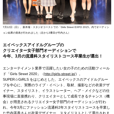
7月12日（日）、新木場・スタジオコーストでの「Girls Street EXPO 2015」内でオーディシ
ョン結果の発表が行われました（左から3番目が竹内さん）
エイベックスアイドルグループの
クリエイター女子部門オーディションで
今年、3月の流通科スタイリストコース卒業生が選出！
エンターテイメント業界で活躍したい女の子のための活動フィール
ド「Girls Street 2020」（
http://girls-street.jp/
）。
SUPER☆GiRLS をはじめとした、エイベックスのアイドルグルー
プを中心に、実際のライブ・イベント、取材、撮影などの衣裳デザ
イナー、スタイリスト、イラストレーター、ヘア・メイクなどの仕
事現場に直接携わり、クリエイターとして成長できるチャンス（機
会）が用意されるクリエイター女子部門のオーディションが行わ
れ、今年3月にファッション流通科2年スタイリストコースを卒業し
た竹内遥香さんが衣裳デザイナー、スタイリストとして選出されま