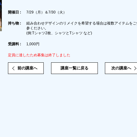
開催日 :
7/29（月）＆7/30（火）
持ち物 :
組み合わせデザインのリメイクを希望する場合は複数アイテムをご
参ください。
(例:Tシャツ2枚、シャツとTシャツ など)
受講料 :
1,000円
定員に達したため募集は終了しました
前の講座へ
講座一覧に戻る
次の講座へ