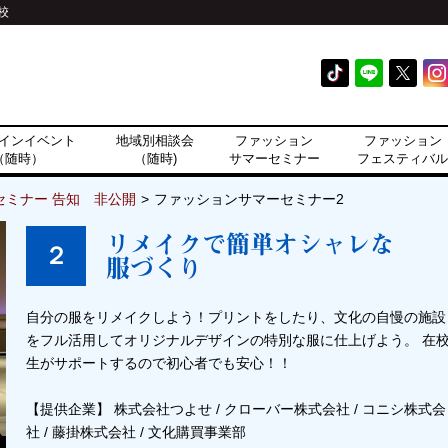
校
インイベント
地域別相談会
ファッション
ファッション
（随時）
（随時)
サマーセミナー
フェスティバル
セミナー 告知 非公開
ファッションサマーセミナー2
リメイクで簡単オシャレな
２
服づくり
自分の服をリメイクしよう！プリントをしたり、文化の自慢の施設
をフル活用してオリジナルデザインの特別な服に仕上げよう。 在
生がサポートするので初心者でも安心！！
【提供企業】 株式会社つよせ / クローバー株式会社 / コニシ株式会
社 / 藤掛株式会社 / 文化購買事業部