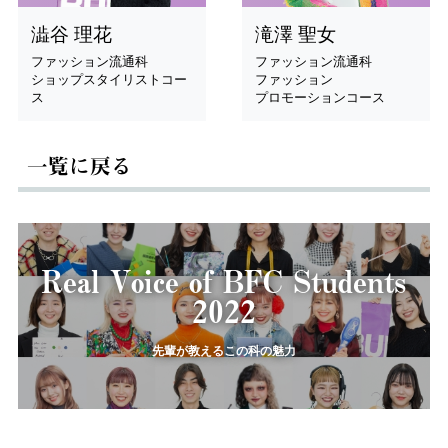
澁谷 理花
滝澤 聖女
ファッション流通科
ファッション流通科
ショップスタイリストコー
ファッション
ス
プロモーションコース
一覧に戻る
Real Voice of BFC Students
2022
先輩が教えるこの科の魅力