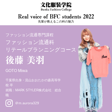
Real voice of BFC students 2022
先輩が教えるこの科の魅力
ファッション流通専門課程
ファッション流通科
リテールプランニングコース
後藤 美羽
GOTO Miwa
千葉県出身・流山おおたかの森高等学
校 卒
就職：MARK STYLER株式会社 総合
職
＠m.aurora329