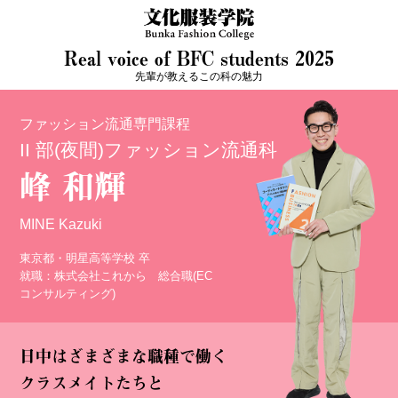
Real voice of BFC students 2025
先輩が教えるこの科の魅力
ファッション流通専⾨課程
II 部(夜間)ファッション流通科
峰 和輝
MINE Kazuki
東京都・明星⾼等学校 卒
就職：株式会社これから 総合職(EC
コンサルティング)
日中はざまざまな職種で働く
クラスメイトたちと