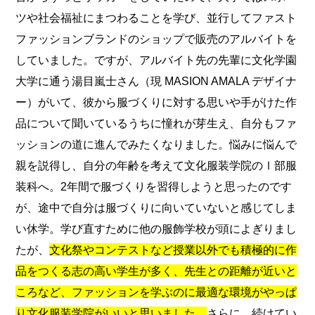
ツや社会福祉にまつわることを学び、並行してファスト
ファッションブランドのショップで販売のアルバイトを
していました。ですが、アルバイト先の先輩に文化学園
大学に通う湯目嵐士さん（現 MASION AMALA デザイナ
ー）がいて、彼から服づくりに対する思いや手がけた作
品について聞いているうちに憧れが芽生え、自分もファ
ッションの道に進んでみたくなりました。悩みに悩んで
親を説得し、自分の年齢を考えて文化服装学院のⅠ部服
装科へ。2年間で服づくりを習得しようと思ったのです
が、途中で自分は服づくりに向いていないと感じてしま
い休学。学び直すために他の服飾学校が頭によぎりまし
たが、
文化祭やコンテストなど授業以外でも積極的に作
品をつくる志の高い学生が多く、先生との距離が近いと
ころなど、ファッションを学ぶのに最適な環境がやっぱ
り文化服装学院がいいと思いました。
さらに、続けてい