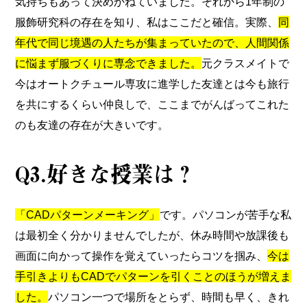
気持ちもあって決めかねていました。それから1年制の
服飾研究科の存在を知り、私はここだと確信。実際、
同
年代で同じ境遇の人たちが集まっていたので、人間関係
に悩まず服づくりに専念できました。
元クラスメイトで
今はオートクチュール専攻に進学した友達とは今も旅行
を共にするくらい仲良しで、ここまでがんばってこれた
のも友達の存在が大きいです。
Q3.好きな授業は？
「CADパターンメーキング」
です。パソコンが苦手な私
は最初全く分かりませんでしたが、休み時間や放課後も
画面に向かって操作を覚えていったらコツを掴み、
今は
手引きよりもCADでパターンを引くことのほうが増えま
した。
パソコン一つで場所をとらず、時間も早く、きれ