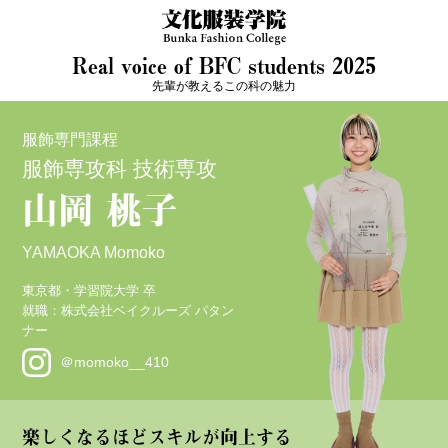
Real voice of BFC students 2025
先輩が教えるこの科の魅力
服飾専門課程
服飾専攻科 技術専攻
山岡 桃子
YAMAOKA Momoko
東京都・学習院⼤学 卒
就職：株式会社ベイクルーズ パタン
ナー
＠momoko__410
楽しくなるほどスキルが向上する