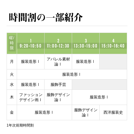
時間割の一部紹介
曜/
1
2
3
4
時
9:20-10:50
11:00-12:30
13:30-15:00
15:10-16:40
限
アパレル素材
月
服装造形Ⅰ
服装造形Ⅰ
論Ⅰ
火
服装造形Ⅰ
水
服装造形Ⅰ
服飾手芸
ファッション
服飾デザイン
木
服装造形Ⅰ
デザイン画Ⅰ
論Ⅰ
服飾デザイン
金
服装造形Ⅰ
西洋服装史
論Ⅰ
1年次前期時間割