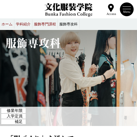
Menu
Access
ホーム
学科紹介
服飾専門課程
服飾専攻科
服飾専攻科
修業年限
入学定員
補足