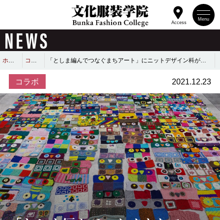
Menu
Access
NEWS
ホーム
コラボ
「としま編んでつなぐまちアート」にニットデザイン科が参加！
コラボ
2021.12.23