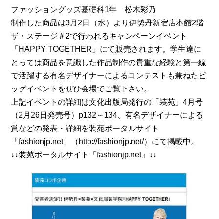
ファッショングッズ基礎科1年 松木彩乃
制作した商品は3月2日（水）より伊勢丹新宿店本館2階
ザ・ステージ＃2で行われるキャンペーンイベント
「HAPPY TOGETHER」にて販売されます。学生達に
とっては商品を意識した作品制作の貴重な経験と第一線
で活躍する有名デザイナーによるコンテストも兼ねたビ
ッグイベントをぜひ会場でご覧下さい。
上記イベントの詳細は文化出版局発行の「装苑」4月号
（2月26日発売号）p132～134、有名デザイナーによる
賞などの発表・詳細を装苑ポータルサイト
「fashionjp.net」（http://fashionjp.net/）にて掲載中。
↓↓装苑ポータルサイト「fashionjp.net」↓↓