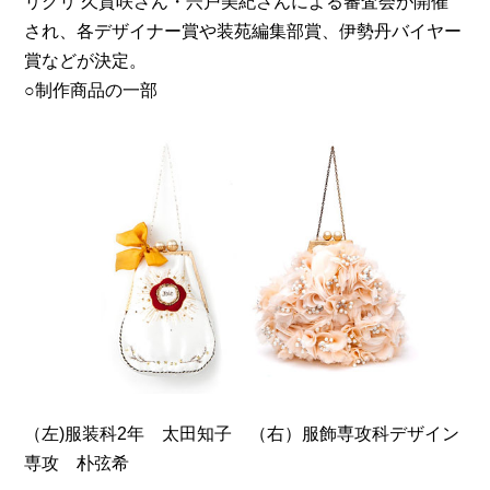
リグリ 久賀咲さん・宍戸美紀さんによる審査会が開催
され、各デザイナー賞や装苑編集部賞、伊勢丹バイヤー
賞などが決定。
○制作商品の一部
（左)服装科2年 太田知子 （右）服飾専攻科デザイン
専攻 朴弦希