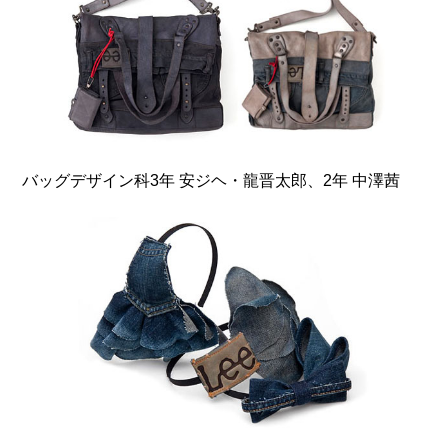
バッグデザイン科3年 安ジヘ・龍晋太郎、2年 中澤茜