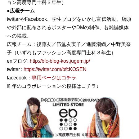
ョン高度専門士科３年生）
●広報チーム
twitterやFacebook、学生ブログをいかし宣伝活動、店頭
や外部に配布されるポスターやDMの制作、各雑誌媒体
への掲載。
広報チーム：後藤友／伍堂友実子／進藤潮織／中野美奈
子（いずれもファッション高度専門士科３年生）
enブログ:
http://bfc-blog-kos.jugem.jp/
twitter :
https://twitter.com/bfcKOSEN
facecook：
専用ページはコチラ
昨年のコラボレーションの模様はコチラ↓