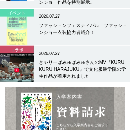
ンショー作品を特別展示。
イベント
2026.07.27
ファッションフェスティバル ファッショ
ンショー衣装協力者紹介！
コラボ
2026.07.27
きゃりーぱみゅぱみゅさんのMV『KURU
KURU HARAJUKU』で文化服装学院の学
生作品が着用されました
入学案内書
資料請求
こちらから入学案内書をご請求く
ださい。