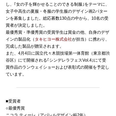
し、｢女の子を輝かせることのできる制服｣をテーマに、
女子中高生の夏服・冬服の学生服のデザイン画2パター
ンを募集しました。総応募数130点の中から、10名の受
賞者が決定しました。
最優秀賞・準優秀賞の受賞学生は賞金の他、自身のデザ
インの製品化（
タキヒヨー株式会社
が担当）に携わり、
完成した製品が贈呈されます。
また、4月4日に国立代々木競技場第一体育館（東京都渋
谷区）にて開催される｢シンデレラフェスVol.4｣にて受
賞作品のランウェイショーおよび表彰式の開催を予定し
ています。
■受賞者
○最優秀賞
ニコラ ティーレ（アパレルデザイン科2年）