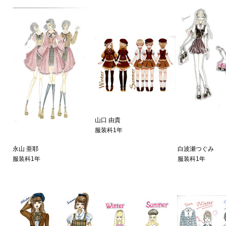
山口 由貴
服装科1年
永山 亜耶
白波瀬つぐみ
服装科1年
服装科1年