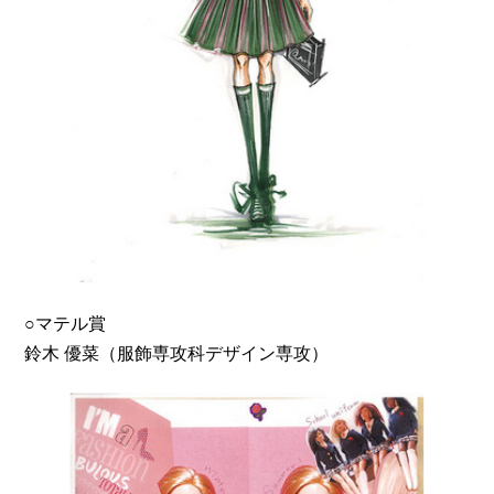
○マテル賞
鈴木 優菜（服飾専攻科デザイン専攻）