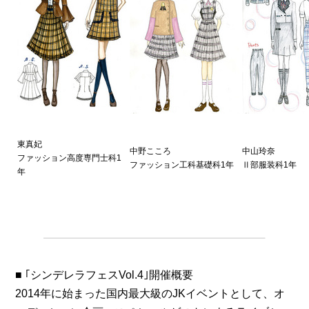
東真妃
中野こころ
中山玲奈
ファッション高度専門士科1
ファッション工科基礎科1年
Ⅱ部服装科1年
年
■ ｢シンデレラフェスVol.4｣開催概要
2014年に始まった国内最大級のJKイベントとして、オ