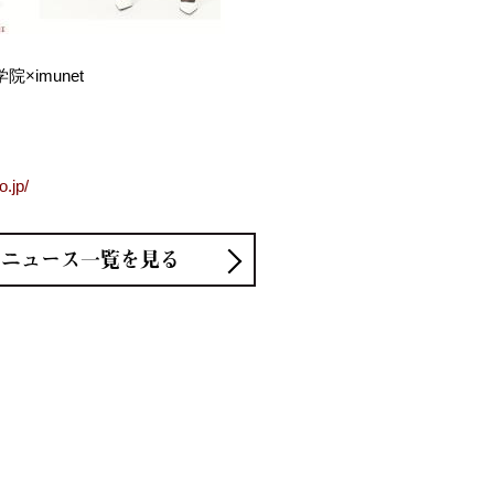
院×imunet
o.jp/
ニュース一覧を見る