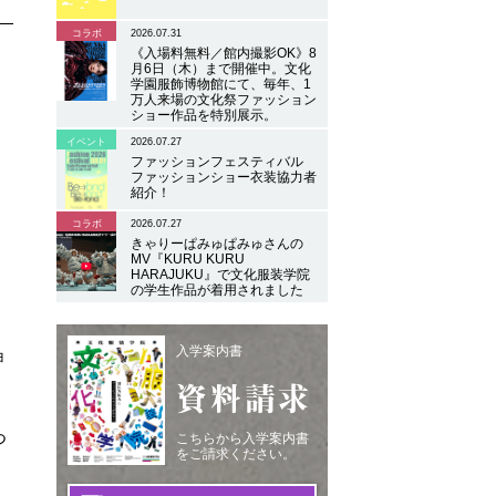
コラボ
2026.07.31
《入場料無料／館内撮影OK》8
月6日（木）まで開催中。文化
学園服飾博物館にて、毎年、1
万人来場の文化祭ファッション
ショー作品を特別展示。
イベント
2026.07.27
ファッションフェスティバル
ファッションショー衣装協力者
紹介！
コラボ
2026.07.27
きゃりーぱみゅぱみゅさんの
MV『KURU KURU
HARAJUKU』で文化服装学院
の学生作品が着用されました
入学案内書
ョ
資料請求
つ
こちらから入学案内書
をご請求ください。