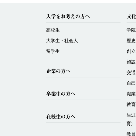
入学をお考えの方へ
文
高校生
学院
大学生・社会人
歴史
留学生
創立
施設
企業の方へ
交通
自己
卒業生の方へ
職業
教育
生涯
在校生の方へ
育)
教員