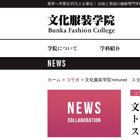
業界へ卒業生35万人を輩出！ 伝統と実績の服飾専門学
学院について
学科紹介
NEWS
ホーム
コラボ
文化服装学院×imunet
コ
文
ト
ス