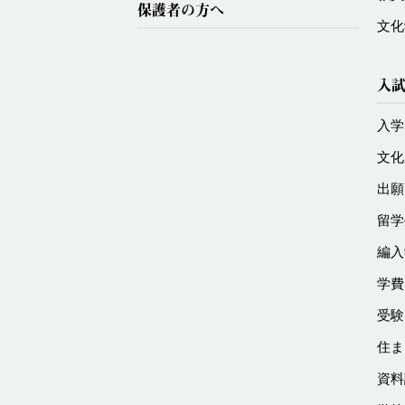
保護者の方へ
文化
入
入学
文化
出願
留学
編入
学費
受験
住ま
資料