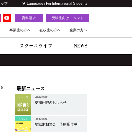
マップ
Language / For International Students
資料請求
受験生向けイベント
へ
卒業生の方へ
在校生の方へ
企業の方へ
スクールライフ
NEWS
19
最新ニュース
カレッジ
2026.08.05
夏期休暇のおしらせ
で
イベント
2026.08.03
地域別相談会 予約受付中！