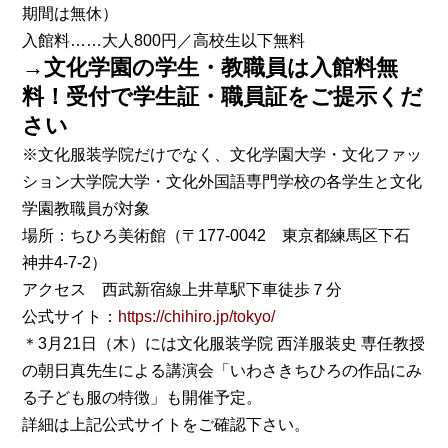
期間は無休）
入館料……大人800円／高校生以下無料
→文化学園の学生・教職員は入館料無
料！受付で学生証・職員証をご提示くだ
さい
※文化服装学院だけでなく、文化学園大学・文化ファッ
ション大学院大学・文化外国語専門学校の各学生と文化
学園教職員が対象
場所：ちひろ美術館（〒177-0042 東京都練馬区下石
神井4-7-2）
アクセス 西武新宿線上井草駅下車徒歩７分
公式サイト：
https://chihiro.jp/tokyo/
＊3月21日（木）には文化服装学院 西洋服装史 専任教授
の朝日真先生による講演会「いわさきちひろの作品にみ
る子ども服の特徴」も開催予定。
詳細は上記公式サイトをご確認下さい。