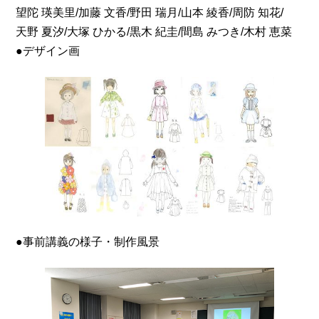
望陀 瑛美里/加藤 文香/野田 瑞月/山本 綾香/周防 知花/
天野 夏汐/大塚 ひかる/黒木 紀圭/間島 みつき/木村 恵菜
●デザイン画
●事前講義の様子・制作風景