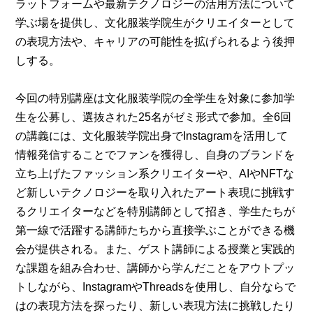
ラットフォームや最新テクノロジーの活用方法について
学ぶ場を提供し、文化服装学院生がクリエイターとして
の表現方法や、キャリアの可能性を拡げられるよう後押
しする。
今回の特別講座は文化服装学院の全学生を対象に参加学
生を公募し、選抜された25名がゼミ形式で参加。全6回
の講義には、文化服装学院出身でInstagramを活用して
情報発信することでファンを獲得し、自身のブランドを
立ち上げたファッション系クリエイターや、AIやNFTな
ど新しいテクノロジーを取り入れたアート表現に挑戦す
るクリエイターなどを特別講師として招き、学生たちが
第一線で活躍する講師たちから直接学ぶことができる機
会が提供される。また、ゲスト講師による授業と実践的
な課題を組み合わせ、講師から学んだことをアウトプッ
トしながら、InstagramやThreadsを使用し、自分ならで
はの表現方法を探ったり、新しい表現方法に挑戦したり