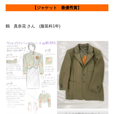
【ジャケット 最優秀賞】
鶴 真奈花 さん (服装科1年)