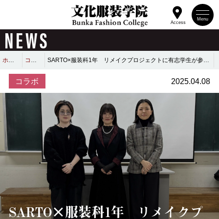
Menu
Access
NEWS
ホーム
コラボ
SARTO×服装科1年 リメイクプロジェクトに有志学生が参加！
コラボ
2025.04.08
SARTO×服装科1年 リメイクプ