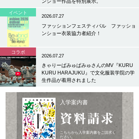
ンショー作品を特別展示。
イベント
2026.07.27
ファッションフェスティバル ファッショ
ンショー衣装協力者紹介！
コラボ
2026.07.27
きゃりーぱみゅぱみゅさんのMV『KURU
KURU HARAJUKU』で文化服装学院の学
生作品が着用されました
入学案内書
資料請求
こちらから入学案内書をご請求く
ださい。