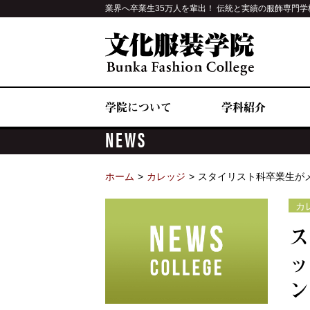
業界へ卒業生35万人を輩出！ 伝統と実績の服飾専門学
学院について
学科紹介
NEWS
ホーム
カレッジ
スタイリスト科卒業生がメ
カ
ス
ッ
ン