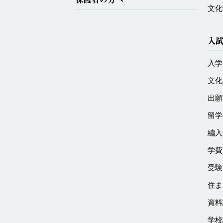
文化
入
入学
文化
出願
留学
編入
学費
受験
住ま
資料
学校