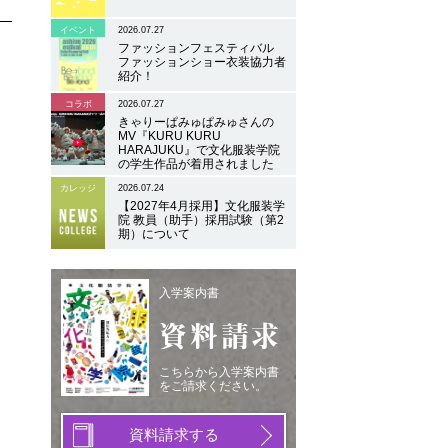
イベント
2026.07.27
ファッションフェスティバル
ファッションショー衣装協力者
紹介！
コラボ
2026.07.27
きゃりーぱみゅぱみゅさんの
MV『KURU KURU
HARAJUKU』で文化服装学院
の学生作品が着用されました
カレッジ
2026.07.24
、
【2027年4月採用】文化服装学
院 教員（助手）採用試験（第2
期）について
入学案内書
資料請求
こちらから入学案内書
をご請求ください。
資料請求する