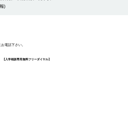
報)
にお電話下さい。
0
【入学相談専用 無料フリーダイヤル】