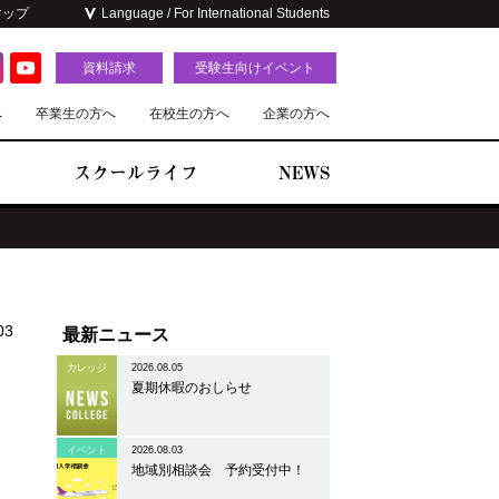
マップ
Language / For International Students
資料請求
受験生向けイベント
へ
卒業生の方へ
在校生の方へ
企業の方へ
スクールライフ
NEWS
03
最新ニュース
ョ
カレッジ
2026.08.05
夏期休暇のおしらせ
イベント
2026.08.03
地域別相談会 予約受付中！