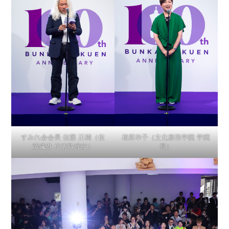
すみれ会会長 佐藤 正樹（佐
相原幸子（文化服装学院 学院
藤繊維 代表取締役）
長）