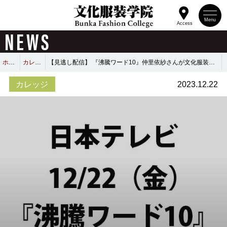
Menu
Access
NEWS
ホーム
カレッジ
【見逃し配信】 『沸騰ワード10』仲里依紗さんが文化服装学院で特別講義！
カレッジ
2023.12.22