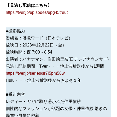
【見逃し配信はこちら】
https://tver.jp/episodes/epg45treut
●撮影協力
番組名：沸騰ワード（日本テレビ）
放映⽇：2023年12月22日（金）
放映時間：夜 7:00～8:54
出演者：バナナマン、岩田絵里奈(日テレアナウンサー)
見逃し配信期間：Tver・・・地上波放送後から1週間
https://tver.jp/series/sr7i5pm58w
Hulu・・・地上波放送後からおよそ１年
■番組内容
レディー・ガガに取り憑かれた仲里依紗
個性的なファッションが話題の女優・仲里依紗 驚きの
爆買い風景に密着