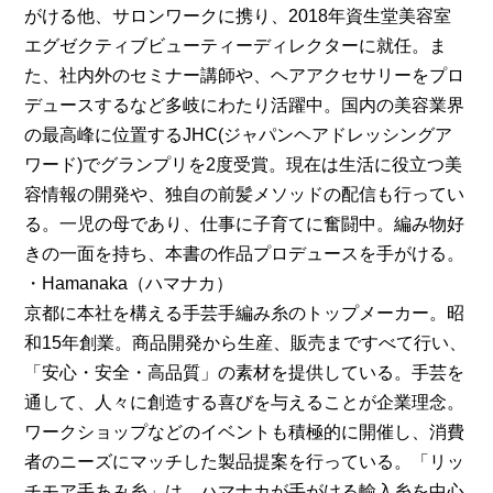
がける他、サロンワークに携り、2018年資生堂美容室
エグゼクティブビューティーディレクターに就任。ま
た、社内外のセミナー講師や、ヘアアクセサリーをプロ
デュースするなど多岐にわたり活躍中。国内の美容業界
の最高峰に位置するJHC(ジャパンヘアドレッシングア
ワード)でグランプリを2度受賞。現在は生活に役立つ美
容情報の開発や、独自の前髪メソッドの配信も行ってい
る。一児の母であり、仕事に子育てに奮闘中。編み物好
きの一面を持ち、本書の作品プロデュースを手がける。
・Hamanaka（ハマナカ）
京都に本社を構える手芸手編み糸のトップメーカー。昭
和15年創業。商品開発から生産、販売まですべて行い、
「安心・安全・高品質」の素材を提供している。手芸を
通して、人々に創造する喜びを与えることが企業理念。
ワークショップなどのイベントも積極的に開催し、消費
者のニーズにマッチした製品提案を行っている。「リッ
チモア手あみ糸」は、ハマナカが手がける輸入糸を中心