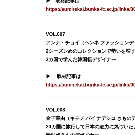
▶ 取材記事は
https://
sumirekai.bunka-fc.ac.jp/links/0
VOL.007
アンナ・チョイ（ヘンネ ファッションデ
2シーズンめのコレクションで勢いを増
3カ国で学んだ韓国籍デザイナー
▶ 取材記事は
https://sumirekai.bunka-fc.ac.jp/links/0
VOL.008
金子茉由
（
キモノ バイ ナデシコ
きもの
20カ国に旅行して日本の魅力に気づいた