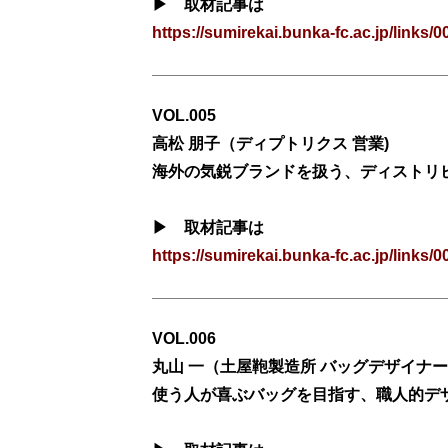
▶ 取材記事は
https://sumirekai.bunka-fc.ac.jp/links/0
VOL.005
高松 朋子
（
ディプトリクス 営業
)
海外の気鋭ブランドを扱う、ディストリビ
▶ 取材記事は
https://sumirekai.bunka-fc.ac.jp/links/0
VOL.006
丸山 一
（
土屋鞄製造所
バッグデザイナー
使う人が喜ぶバッグを目指す、職人的デ