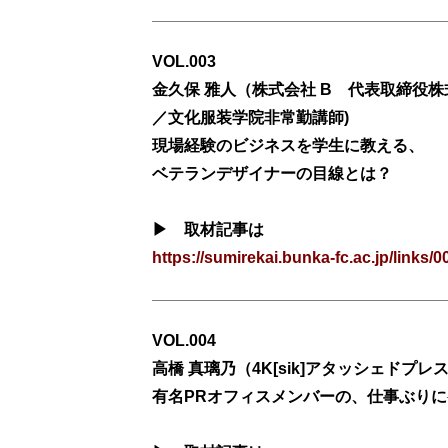
VOL.003
金久保 雅人
（
株式会社 B 代表取締役株式
／文化服装学院非常勤講師)
現場経験のビジネスを学生に教える、
ベテランデザイナーの目線とは？
▶ 取材記事は
https://sumirekai.bunka-fc.ac.jp/links/0
VOL.004
高橋 真璃乃
（
4K[sik]アタッシェドプレス
有名PRオフィスメンバーの、仕事ぶり