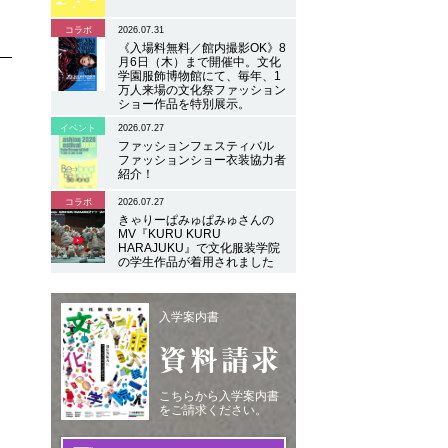
コラボ
2026.07.31
《入場料無料／館内撮影OK》8
月6日（木）まで開催中。文化
学園服飾博物館にて、毎年、1
万人来場の文化祭ファッション
ショー作品を特別展示。
イベント
2026.07.27
ファッションフェスティバル
ファッションショー衣装協力者
紹介！
コラボ
2026.07.27
きゃりーぱみゅぱみゅさんの
MV『KURU KURU
HARAJUKU』で文化服装学院
の学生作品が着用されました
入学案内書
資料請求
こちらから入学案内書
をご請求ください。