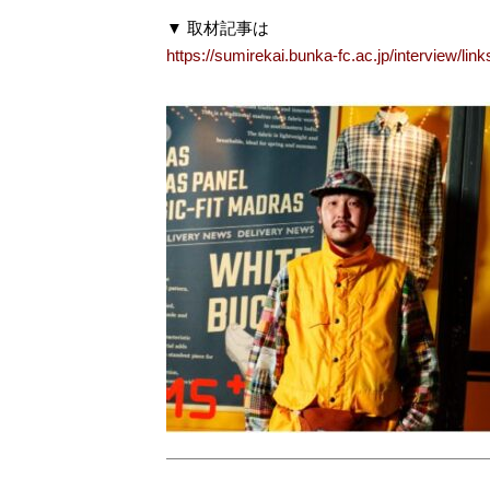
▼ 取材記事は
https://sumirekai.bunka-fc.ac.jp/interview/link