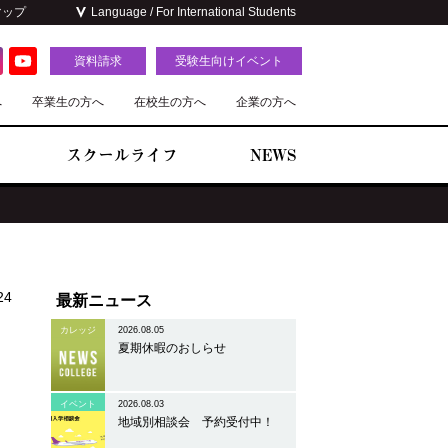
マップ
Language / For International Students
資料請求
受験生向けイベント
へ
卒業生の方へ
在校生の方へ
企業の方へ
スクールライフ
NEWS
24
最新ニュース
カレッジ
2026.08.05
夏期休暇のおしらせ
イベント
2026.08.03
地域別相談会 予約受付中！