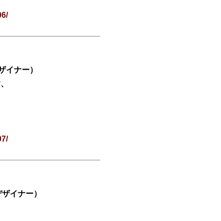
06/
ザイナー）
す、
07/
デザイナー
）
、