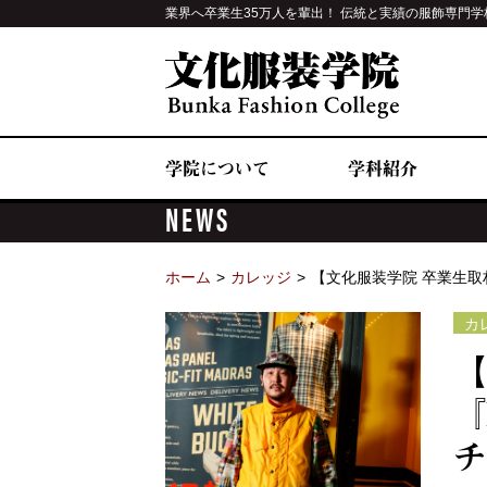
業界へ卒業生35万人を輩出！ 伝統と実績の服飾専門学
学院について
学科紹介
NEWS
ホーム
カレッジ
【文化服装学院 卒業生取材】
カ
【
『
チ