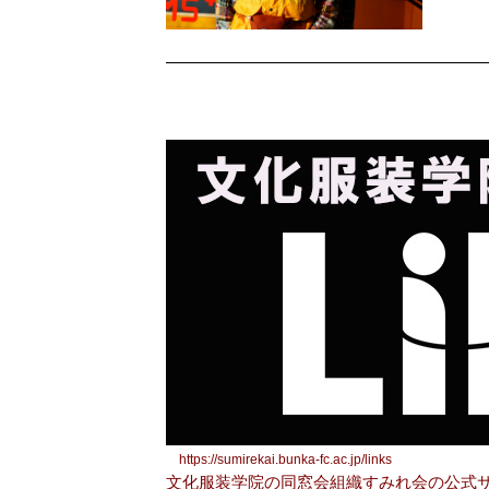
https://sumirekai.bunka-fc.ac.jp/links
文化服装学院の同窓会組織すみれ会の公式