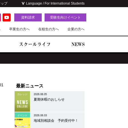
マップ
Language / For International Students
資料請求
受験生向けイベント
へ
卒業生の方へ
在校生の方へ
企業の方へ
スクールライフ
NEWS
01
最新ニュース
カレッジ
2026.08.05
夏期休暇のおしらせ
イベント
2026.08.03
地域別相談会 予約受付中！