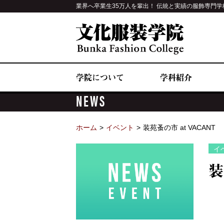
業界へ卒業生35万人を輩出！ 伝統と実績の服飾専門学
学院について
学科紹介
NEWS
ホーム
イベント
装苑蚤の市 at VACANT
イ
装