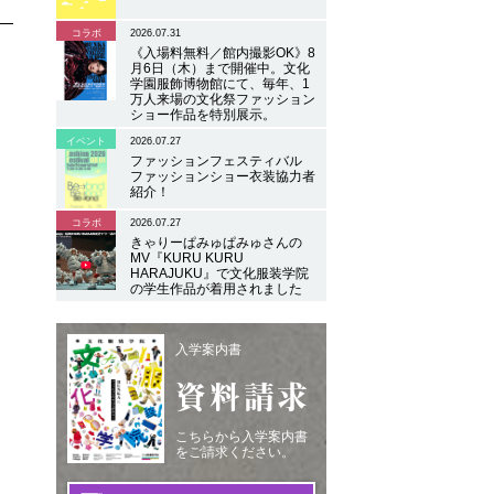
コラボ
2026.07.31
《入場料無料／館内撮影OK》8
月6日（木）まで開催中。文化
学園服飾博物館にて、毎年、1
万人来場の文化祭ファッション
ショー作品を特別展示。
イベント
2026.07.27
ファッションフェスティバル
ファッションショー衣装協力者
紹介！
コラボ
2026.07.27
きゃりーぱみゅぱみゅさんの
MV『KURU KURU
HARAJUKU』で文化服装学院
の学生作品が着用されました
入学案内書
資料請求
こちらから入学案内書
をご請求ください。