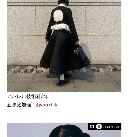
アパレル技術科3年
五味比加瑠
@aru7hik