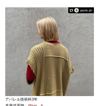
アパレル技術科3年
喜屋武遥翔
@jyg__h