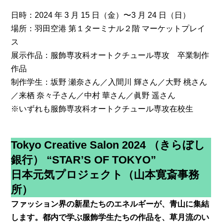
日時：2024 年 3 月 15 日（金）〜3 月 24 日（日）
場所：羽田空港 第１ターミナル２階 マーケットプレイ
ス
展示作品：服飾専攻科オートクチュール専攻 卒業制作
作品
制作学生：坂野 瀬奈さん／入間川 輝さん／大野 桃さん
／来栖 奈々子さん／中村 華さん／眞野 遥さん
※いずれも服飾専攻科オートクチュール専攻在校生
Tokyo Creative Salon 2024 （きらぼし
銀行） “STAR’S OF TOKYO”
日本元気プロジェクト（山本寛斎事務
所）
ファッション界の新星たちのエネルギーが、青山に集結
します。都内で学ぶ服飾学生たちの作品を、草月流のい