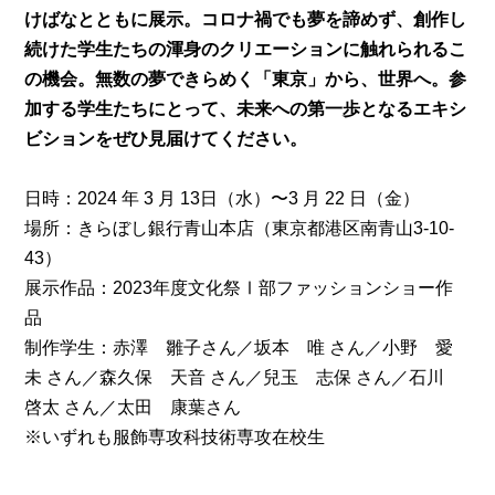
けばなとともに展示。コロナ禍でも夢を諦めず、創作し
続けた学生たちの渾身のクリエーションに触れられるこ
の機会。無数の夢できらめく「東京」から、世界へ。参
加する学生たちにとって、未来への第一歩となるエキシ
ビションをぜひ見届けてください。
日時：2024 年 3 月 13日（水）〜3 月 22 日（金）
場所：きらぼし銀行青山本店（東京都港区南青山3-10-
43）
展示作品：2023年度文化祭Ⅰ部ファッションショー作
品
制作学生：赤澤 雛子さん／坂本 唯 さん／小野 愛
未 さん／森久保 天音 さん／兒玉 志保 さん／石川
啓太 さん／太田 康葉さん
※いずれも服飾専攻科技術専攻在校生