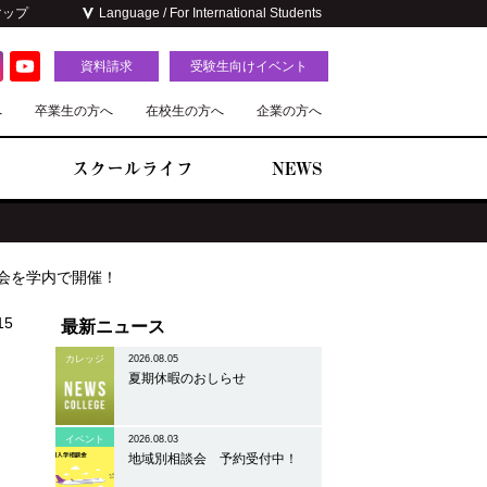
マップ
Language / For International Students
資料請求
受験生向けイベント
へ
卒業生の方へ
在校生の方へ
企業の方へ
スクールライフ
NEWS
会を学内で開催！
15
最新ニュース
カレッジ
2026.08.05
夏期休暇のおしらせ
内
イベント
2026.08.03
地域別相談会 予約受付中！