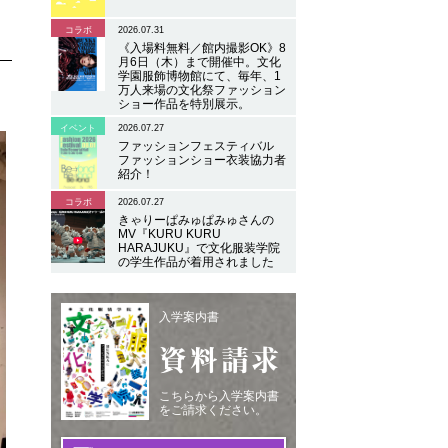
コラボ
2026.07.31
《入場料無料／館内撮影OK》8
月6日（木）まで開催中。文化
学園服飾博物館にて、毎年、1
万人来場の文化祭ファッション
ショー作品を特別展示。
イベント
2026.07.27
ファッションフェスティバル
ファッションショー衣装協力者
紹介！
コラボ
2026.07.27
きゃりーぱみゅぱみゅさんの
MV『KURU KURU
HARAJUKU』で文化服装学院
の学生作品が着用されました
入学案内書
資料請求
こちらから入学案内書
をご請求ください。