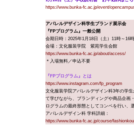
https://www.bunka-fc.ac.jp/event/opencampu
アパレルデザイン科学生ブランド展示会
『FPプログラム』一般公開
会期日時：2025年1月18日（土）11時～16
会場：文化服装学院 紫苑学生会館
https://www.bunka-fc.ac.jp/about/access/
＊入場無料／申込不要
『FPプログラム』とは
https://www.instagram.com/fp_program
文化服装学院アパレルデザイン科3年の学
て学びながら、ブランディングや商品企画
ログラムの最終形態としてコンペを行い、
アパレルデザイン科 学科詳細：
https://www.bunka-fc.ac.jp/course/fashionko