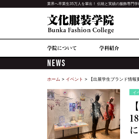
業界へ卒業生35万人を輩出！ 伝統と実績の服飾専門学
学院について
学科紹介
NEWS
ホーム
イベント
【出展学生ブランド情報
イ
【
1
に