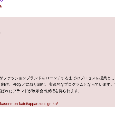
s/
時
生がファッションブランドをローンチするまでのプロセスを授業とし
・制作、PRなどに取り組む、実践的なプログラムとなっています。
選ばれたブランドが展示会出展権を得られます。
ukasenmon-katei/appareldesign-ka/