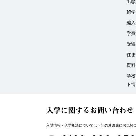
出願
留学
編入
学費
受験
住ま
資料
学校
ト情
入学に関するお問い合わせ
入試情報・入学相談については下記の連絡先にお気軽