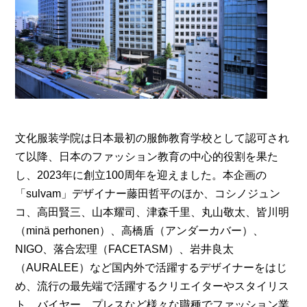
文化服装学院は日本最初の服飾教育学校として認可され
て以降、日本のファッション教育の中心的役割を果た
し、2023年に創立100周年を迎えました。本企画の
「sulvam」デザイナー藤田哲平のほか、コシノジュン
コ、高田賢三、山本耀司、津森千里、丸山敬太、皆川明
（minä perhonen）、高橋盾（アンダーカバー）、
NIGO、落合宏理（FACETASM）、岩井良太
（AURALEE）など国内外で活躍するデザイナーをはじ
め、流行の最先端で活躍するクリエイターやスタイリス
ト、バイヤー、プレスなど様々な職種でファッション業