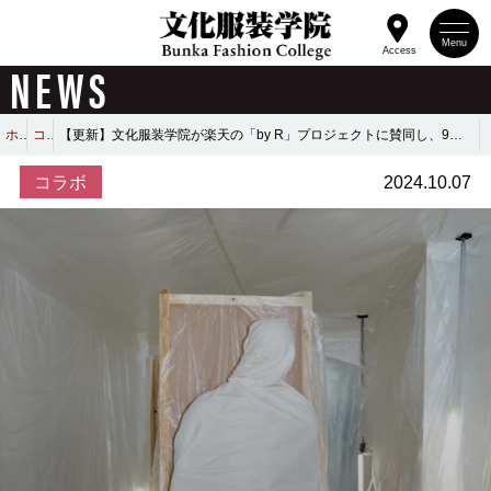
Menu
Access
NEWS
ホーム
コラボ
【更新】文化服装学院が楽天の「by R」プロジェクトに賛同し、9月6日開催の「sulvam」のショーを支援 “若手育成の一環として、一部コレクション制作やイベント運営に学生も参加！”
コラボ
2024.10.07