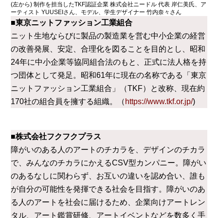
(左から) 制作を担当したTKF認証企業 株式会社ニードル 代表 岸仁美氏、ア
ーティスト YUUSEIさん、モデル、学生デザイナー 竹内奈々さん
■東京ニットファッション工業組合
ニット生地ならびに製品の製造業を営む中小企業の経営
の改善発展、安定、合理化を図ることを目的とし、昭和
24年に中小企業等協同組合法のもと、正式に法人格を持
つ団体として発足。昭和61年に現在の名称である「東京
ニットファッション工業組合」（TKF）と改称、現在約
170社の組合員を擁する組織。（
https://www.tkf.or.jp/
)
■株式会社フクフクプラス
障がいのある人のアートのチカラを、デザインのチカラ
で、みんなのチカラにかえるCSV型カンパニー。障がい
のあるなしに関わらず、お互いの違いを認め合い、誰も
が自分の可能性を発揮できる社会を目指す。障がいのあ
る人のアートを社会に届けるため、企業向けアートレン
タル、アート鑑賞研修、アートイベントなどを数多く手