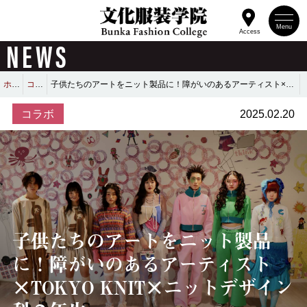
Menu
Access
NEWS
ホーム
コラボ
子供たちのアートをニット製品に！障がいのあるアーティスト×TOKYO KNIT×ニットデザイン科２年生
コラボ
2025.02.20
子供たちのアートをニット製品
に！障がいのあるアーティスト
×TOKYO KNIT×ニットデザイン