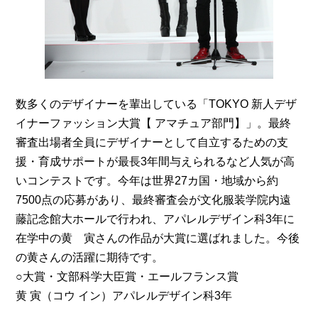
数多くのデザイナーを輩出している「TOKYO 新人デザ
イナーファッション大賞【 アマチュア部門】」。最終
審査出場者全員にデザイナーとして自立するための支
援・育成サポートが最長3年間与えられるなど人気が高
いコンテストです。今年は世界27カ国・地域から約
7500点の応募があり、最終審査会が文化服装学院内遠
藤記念館大ホールで行われ、アパレルデザイン科3年に
在学中の黄 寅さんの作品が大賞に選ばれました。今後
の黄さんの活躍に期待です。
○大賞・文部科学大臣賞・エールフランス賞
黄 寅（コウ イン）アパレルデザイン科3年