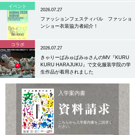
イベント
2026.07.27
ファッションフェスティバル ファッショ
ンショー衣装協力者紹介！
コラボ
2026.07.27
きゃりーぱみゅぱみゅさんのMV『KURU
KURU HARAJUKU』で文化服装学院の学
生作品が着用されました
入学案内書
資料請求
こちらから入学案内書をご請求く
ださい。